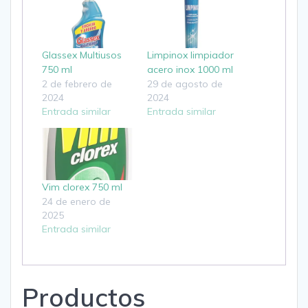
Glassex Multiusos
Limpinox limpiador
750 ml
acero inox 1000 ml
2 de febrero de
29 de agosto de
2024
2024
Entrada similar
Entrada similar
Vim clorex 750 ml
24 de enero de
2025
Entrada similar
Productos